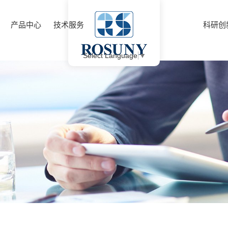
产品中心
技术服务
科研创
Select Language
▼