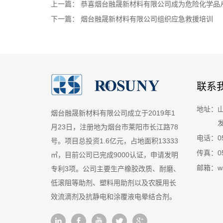
上一篇：
恭喜烟台融晟新材料有限公司成为危险化学品
下一篇：
烟台融晟新材料有限公司组织应急救援培训
联系
地址：
烟台融晟新材料有限公司成立于2019年1
月23日，注册地为烟台市莱阳市长江路78
电话：
0
号。项目总投资1.6亿元，占地面积13333
传真：
0
㎡，目前公司已完成9000认证，申请发明
邮箱：
w
专利3项。公司主要生产橡胶改质、耐磨、
低滚阻等助剂、塑料用助剂以及农膜用长
效流滴剂及抗静电和涂覆液电晕结合剂。