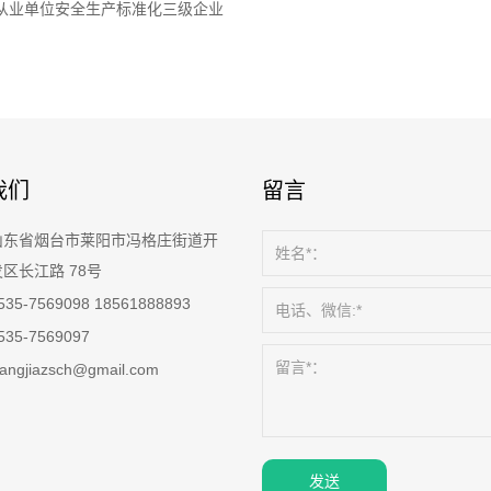
从业单位安全生产标准化三级企业
我们
留言
山东省烟台市莱阳市冯格庄街道开
发区长江路 78号
535-7569098
18561888893
535-7569097
angjiazsch@gmail.com
发送