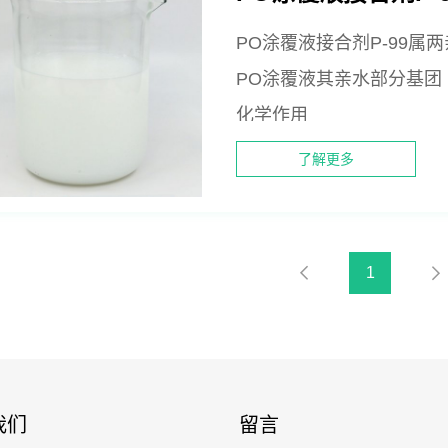
PO涂覆液接合剂P-99
PO涂覆液其亲水部分基团
化学作用
了解更多
1
我们
留言