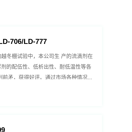
-706/LD-777
越冬棚试验中，本公司生 产的流滴剂在
雾剂的配伍性、低析出性、耐低温性等各
列前矛，获得好评。通过市场各种情况下
获得了广大农膜厂家的广泛肯定。
9