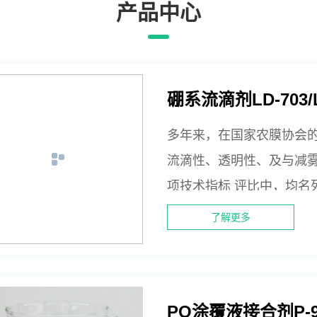
产品中心
硼系流滴剂LD-703/LD
多年来，在国家农膜协会的
流滴性、透明性、及与减
项技术指标 评比中，均名
的扣棚试验，在实践中也
了解更多
PO涂覆液接合剂P-9