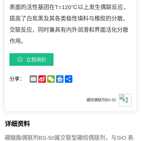
表面的活性基团在T=120℃以上发生偶联反应，
提高了白炭黑及其各类极性填料与橡胶的分散、
交联反应，同时兼具有内外润滑和界面活化分散
作用。
立刻询价
Email
Sina
WeChat
Qzone
Share
分享：
Weibo
硼烷偶联剂BX-50
详细资料
硼酸酯偶联剂BS-50属交联型硼烷偶联剂，与SiO 表